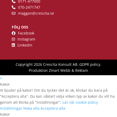
0171-477000
070-2471747
maggan
@crescita.se
FÖLJ OSS
Facebook
Instagram
Linkedin
Copyright 2026 Crescita Konsult AB.
GDPR policy
.
Produktion
Zmart Webb & Reklam
×
Kakor
Vi bjuder på kakor! Om du tycker det är ok, klickar du bara på
"Acceptera alla". Du kan såklart välja vilken typ av kakor du vill ha
genom att klicka på "Inställningar".
Läs vår cookie policy
Inställningar
Neka alla
Acceptera alla
Kakor