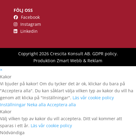
FÖLJ OSS
Facebook
Instagram
Linkedin
Copyright 2026 Crescita Konsult AB.
GDPR policy
.
Produktion
Zmart Webb & Reklam
×
Kakor
Vi bjuder på kakor! Om du tycker det är ok, klickar du bara på
"Acceptera alla". Du kan såklart välja vilken typ av kakor du vill ha
genom att klicka på "Inställningar".
Läs vår cookie policy
Inställningar
Neka alla
Acceptera alla
Kakor
Välj vilken typ av kakor du vill acceptera. Ditt val kommer att
sparas i ett år.
Läs vår cookie policy
Nödvändiga