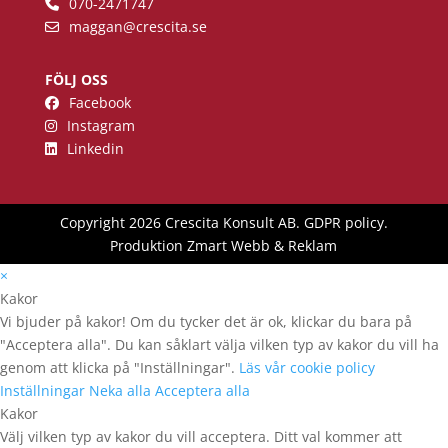
070-2471747
maggan
@crescita.se
FÖLJ OSS
Facebook
Instagram
Linkedin
Copyright 2026 Crescita Konsult AB.
GDPR policy
.
Produktion
Zmart Webb & Reklam
×
Kakor
Vi bjuder på kakor! Om du tycker det är ok, klickar du bara på
"Acceptera alla". Du kan såklart välja vilken typ av kakor du vill ha
genom att klicka på "Inställningar".
Läs vår cookie policy
Inställningar
Neka alla
Acceptera alla
Kakor
Välj vilken typ av kakor du vill acceptera. Ditt val kommer att