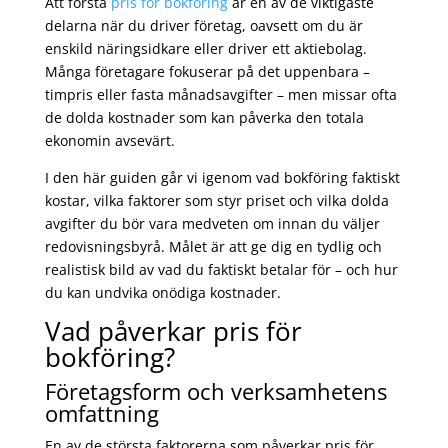
Att förstå
pris för bokföring
är en av de viktigaste
delarna när du driver företag, oavsett om du är
enskild näringsidkare eller driver ett aktiebolag.
Många företagare fokuserar på det uppenbara –
timpris eller fasta månadsavgifter – men missar ofta
de dolda kostnader som kan påverka den totala
ekonomin avsevärt.
I den här guiden går vi igenom vad bokföring faktiskt
kostar, vilka faktorer som styr priset och vilka dolda
avgifter du bör vara medveten om innan du väljer
redovisningsbyrå. Målet är att ge dig en tydlig och
realistisk bild av vad du faktiskt betalar för – och hur
du kan undvika onödiga kostnader.
Vad påverkar pris för
bokföring?
Företagsform och verksamhetens
omfattning
En av de största faktorerna som påverkar pris för