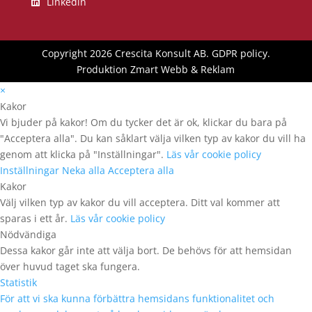
Linkedin
Copyright 2026 Crescita Konsult AB.
GDPR policy
.
Produktion
Zmart Webb & Reklam
×
Kakor
Vi bjuder på kakor! Om du tycker det är ok, klickar du bara på
"Acceptera alla". Du kan såklart välja vilken typ av kakor du vill ha
genom att klicka på "Inställningar".
Läs vår cookie policy
Inställningar
Neka alla
Acceptera alla
Kakor
Välj vilken typ av kakor du vill acceptera. Ditt val kommer att
sparas i ett år.
Läs vår cookie policy
Nödvändiga
Dessa kakor går inte att välja bort. De behövs för att hemsidan
över huvud taget ska fungera.
Statistik
För att vi ska kunna förbättra hemsidans funktionalitet och