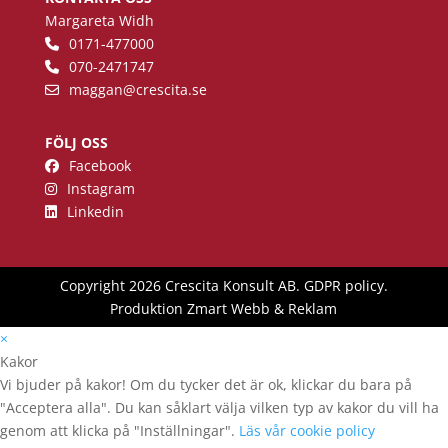
Margareta Widh
0171-477000
070-2471747
maggan
@crescita.se
FÖLJ OSS
Facebook
Instagram
Linkedin
Copyright 2026 Crescita Konsult AB.
GDPR policy
.
Produktion
Zmart Webb & Reklam
×
Kakor
Vi bjuder på kakor! Om du tycker det är ok, klickar du bara på
"Acceptera alla". Du kan såklart välja vilken typ av kakor du vill ha
genom att klicka på "Inställningar".
Läs vår cookie policy