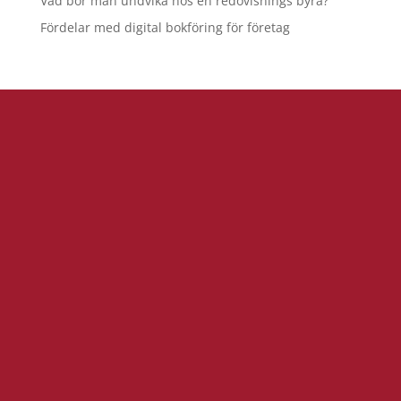
Vad bör man undvika hos en redovisnings byrå?
Fördelar med digital bokföring för företag