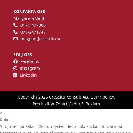
KONTAKTA OSS
Margareta Widh
0171-477000
070-2471747
maggan
@crescita.se
FÖLJ OSS
Facebook
Instagram
Linkedin
Copyright 2026 Crescita Konsult AB.
GDPR policy
.
Produktion
Zmart Webb & Reklam
×
Kakor
Vi bjuder på kakor! Om du tycker det är ok, klickar du bara på